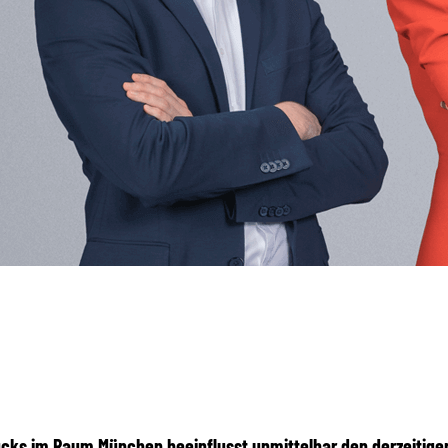
cks im Raum München beeinflusst unmittelbar den derzeitigen