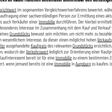
richtwert
im sogenannten Vergleichswertverfahrens bewertet, wä
auftragung einer sachverständigen Person zur Ermittlung eines aktue
ls auch Verkäufer einer
Immobilie
durchführen. Der hierbei ermittelt
. Besonderes Interesse im Zusammenhang mit dem Kauf und Verkauf
 eines
Grundstücks
bewusst sein möchten, um nicht mehr zu bezahlen 
n wesentlichem Interesse, da dieser einen möglichst hohen
Verkaufs
fer
ausgehandelte
Kaufpreis
des relevanten
Grundstücks
ersichtlich
en, wodurch der
Verkehrswert
lediglich zur Orientierung einer Kauf
aufinteressent bereit ist für eine
Immobilie
zu einem bestimmten Zei
ert, wenn jemand bereits ist eine
Immobilie
in
Augsburg
zu kaufen, i