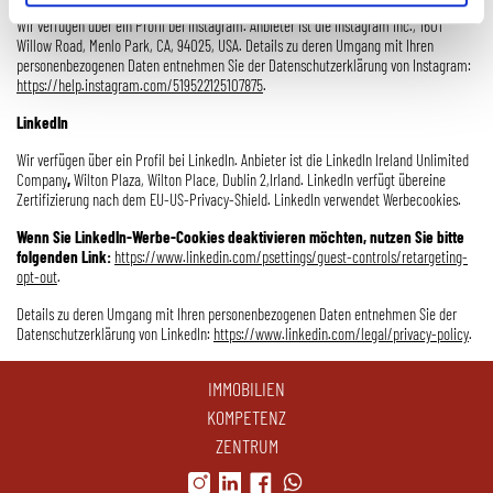
Wir verfügen über ein Profil bei Instagram. Anbieter ist die Instagram Inc., 1601
Willow Road, Menlo Park, CA, 94025, USA. Details zu deren Umgang mit Ihren
personenbezogenen Daten entnehmen Sie der Datenschutzerklärung von Instagram:
https://help.instagram.com/519522125107875
.
LinkedIn
Wir verfügen über ein Profil bei LinkedIn. Anbieter ist die LinkedIn Ireland Unlimited
Company
,
Wilton Plaza, Wilton Place, Dublin 2,Irland. LinkedIn verfügt übereine
Zertifizierung nach dem EU-US-Privacy-Shield. LinkedIn verwendet Werbecookies.
Wenn Sie LinkedIn-Werbe-Cookies deaktivieren möchten, nutzen Sie bitte
folgenden Link:
https://www.linkedin.com/psettings/guest-controls/retargeting-
opt-out
.
Details zu deren Umgang mit Ihren personenbezogenen Daten entnehmen Sie der
Datenschutzerklärung von LinkedIn:
https://www.linkedin.com/legal/privacy-policy
.
IMMOBILIEN
KOMPETENZ
ZENTRUM