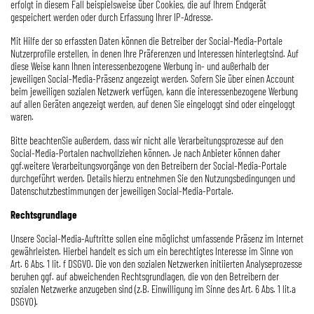
erfolgt in diesem Fall beispielsweise über Cookies, die auf Ihrem Endgerät
gespeichert werden oder durch Erfassung Ihrer IP-Adresse.
Mit Hilfe der so erfassten Daten können die Betreiber der Social-Media-Portale
Nutzerprofile erstellen, in denen Ihre Präferenzen und Interessen hinterlegtsind. Auf
diese Weise kann Ihnen interessenbezogene Werbung in- und außerhalb der
jeweiligen Social-Media-Präsenz angezeigt werden. Sofern Sie über einen Account
beim jeweiligen sozialen Netzwerk verfügen, kann die interessenbezogene Werbung
auf allen Geräten angezeigt werden, auf denen Sie eingeloggt sind oder eingeloggt
waren.
Bitte beachtenSie außerdem, dass wir nicht alle Verarbeitungsprozesse auf den
Social-Media-Portalen nachvollziehen können. Je nach Anbieter können daher
ggf.weitere Verarbeitungsvorgänge von den Betreibern der Social-Media-Portale
durchgeführt werden. Details hierzu entnehmen Sie den Nutzungsbedingungen und
Datenschutzbestimmungen der jeweiligen Social-Media-Portale.
Rechtsgrundlage
Unsere Social-Media-Auftritte sollen eine möglichst umfassende Präsenz im Internet
gewährleisten. Hierbei handelt es sich um ein berechtigtes Interesse im Sinne von
Art. 6 Abs. 1 lit. f DSGVO. Die von den sozialen Netzwerken initiierten Analyseprozesse
beruhen ggf. auf abweichenden Rechtsgrundlagen, die von den Betreibern der
sozialen Netzwerke anzugeben sind (z.B. Einwilligung im Sinne des Art. 6 Abs. 1 lit.a
DSGVO).