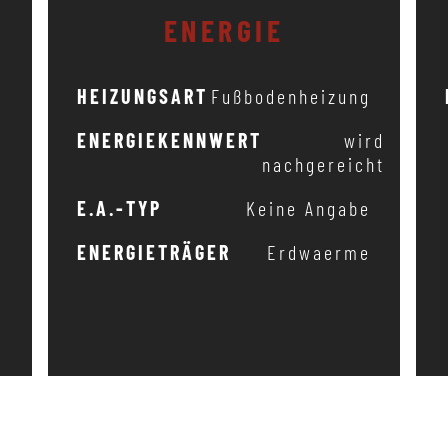
ENERGIE
2
HEIZUNGSART
Fußbodenheizung
2
ENERGIEKENNWERT
wird
nachgereicht
m
E.A.-TYP
Keine Angabe
0
ENERGIETRÄGER
Erdwaerme
4
a