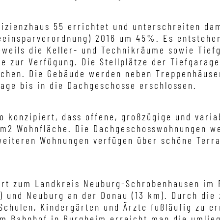
izienzhaus 55 errichtet und unterschreiten da
gieeinsparverordnung) 2016 um 45%. Es entstehe
weils die Keller- und Technikräume sowie Tiefg
tze zur Verfügung. Die Stellplätze der Tiefgara
ichen. Die Gebäude werden neben Treppenhäuse
rage bis in die Dachgeschosse erschlossen.
o konzipiert, dass offene, großzügige und vari
 m2 Wohnfläche. Die Dachgeschosswohnungen we
weiteren Wohnungen verfügen über schöne Terr
̈rt zum Landkreis Neuburg-Schrobenhausen im 
) und Neuburg an der Donau (13 km). Durch die 
Schulen, Kindergärten und Ärzte fußläufig zu e
m Bahnhof in Burgheim erreicht man die umliege