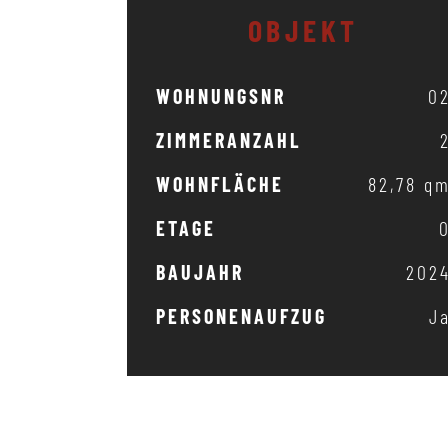
OBJEKT
WOHNUNGSNR
0
ZIMMERANZAHL
WOHNFLÄCHE
82,78 q
ETAGE
BAUJAHR
202
PERSONENAUFZUG
J