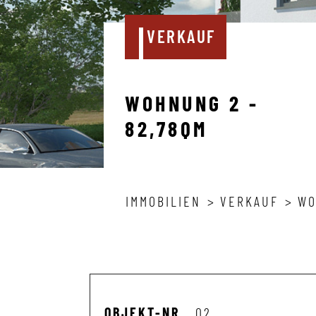
VERKAUF
WOHNUNG 2 -
82,78QM
IMMOBILIEN
VERKAUF
WO
OBJEKT-NR
02