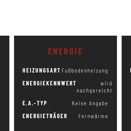
ENERGIE
1
HEIZUNGSART
Fußbodenheizung
3
ENERGIEKENNWERT
wird
nachgereicht
m
E.A.-TYP
Keine Angabe
1
ENERGIETRÄGER
Fernwärme
5