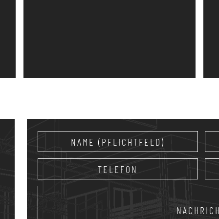
a
a
a