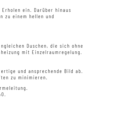
Erholen ein. Darüber hinaus
en zu einem hellen und
engleichen Duschen, die sich ohne
enheizung mit Einzelraumregelung.
wertige und ansprechende Bild ab.
̈ften zu minimieren.
he Bio-Fernwärmeleitung.
40.