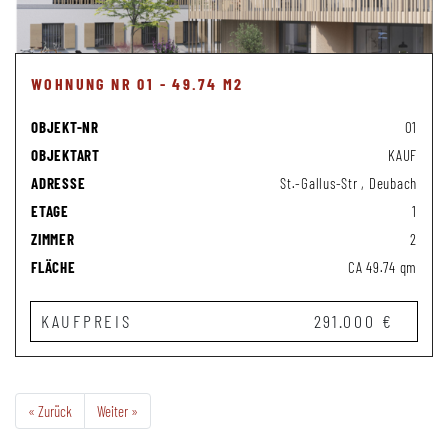
WOHNUNG NR 01 - 49.74 M2
OBJEKT-NR
01
OBJEKTART
KAUF
ADRESSE
St.-Gallus-Str , Deubach
ETAGE
1
ZIMMER
2
FLÄCHE
CA 49.74 qm
KAUFPREIS
291.000 €
« Zurück
Weiter »