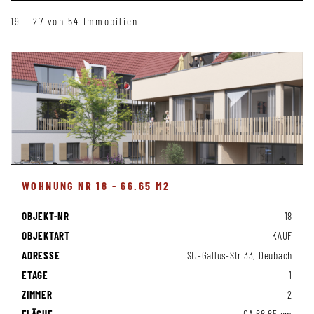
19 - 27 von 54 Immobilien
WOHNUNG NR 18 - 66.65 M2
OBJEKT-NR
18
OBJEKTART
KAUF
ADRESSE
St.-Gallus-Str 33, Deubach
ETAGE
1
ZIMMER
2