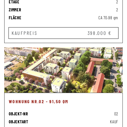
ETAGE
2
ZIMMER
2
FLÄCHE
CA 70.98 qm
KAUFPREIS
398.000 €
WOHNUNG NR.02 - 91,50 QM
OBJEKT-NR
02
OBJEKTART
KAUF