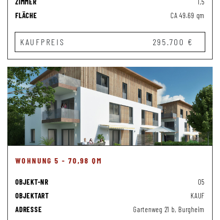
ZIMMER
1,5
FLÄCHE
CA 49.69 qm
KAUFPREIS
295.700 €
WOHNUNG 5 - 70,98 QM
OBJEKT-NR
05
OBJEKTART
KAUF
ADRESSE
Gartenweg 21 b, Burgheim