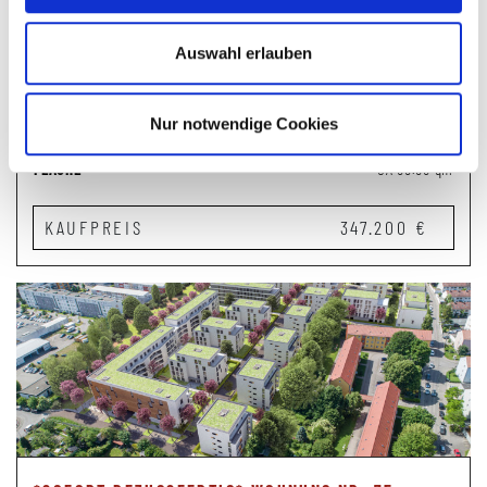
OBJEKT-NR
25
OBJEKTART
KAUF
Auswahl erlauben
ADRESSE
St.-Gallus-Str 33, Deubach
ETAGE
0
Nur notwendige Cookies
ZIMMER
2
FLÄCHE
CA 58.85 qm
KAUFPREIS
347.200 €