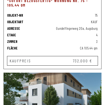
*SOFORT BEZUGSFERTIG* WOHNUNG NR. 75 -
105,44 QM
OBJEKT-NR
75
OBJEKTART
KAUF
ADRESSE
Gundelfingerweg 20a, Augsburg
ETAGE
4
ZIMMER
3
FLÄCHE
CA 105.44 qm
KAUFPREIS
732.000 €