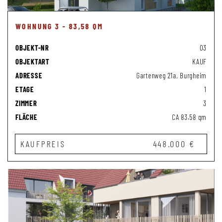
WOHNUNG 3 - 83,58 QM
OBJEKT-NR
03
OBJEKTART
KAUF
ADRESSE
Gartenweg 21a, Burgheim
ETAGE
1
ZIMMER
3
FLÄCHE
CA 83.58 qm
KAUFPREIS
448.000 €