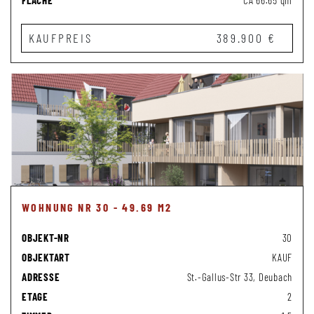
FLÄCHE
CA 66.65 qm
KAUFPREIS
389.900 €
WOHNUNG NR 30 - 49.69 M2
OBJEKT-NR
30
OBJEKTART
KAUF
ADRESSE
St.-Gallus-Str 33, Deubach
ETAGE
2