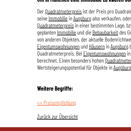
Der
Quadratmeterpreis
ist der Preis pro Quadra
seine
Immobilie
in
Augsburg
also verkaufen, oder
Quadratmeterpreis
in einer bestimmten Lage, bzw
geplanten
Immobilie
und die
Bebaubarkeit
des Gr
von anderen Objekten, der aktuelle Bodenrichtwe
Eigentumswohnungen
und
Häusern
in
Augsburg
b
Quadratmeterpreis. Bei
Eigentumswohnungen
i
berechnet. Einen besonders hohen
Quadratmeter
Wertsteigerungspotential für Objekte in
Augsbur
Weitere Begriffe:
<< Preisempfehlung
Zurück zur Übersicht