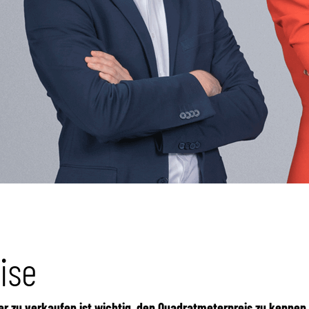
ise
r zu verkaufen ist wichtig, den Quadratmeterpreis zu kennen.